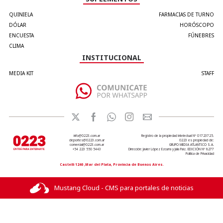
QUINIELA
FARMACIAS DE TURNO
DÓLAR
HORÓSCOPO
ENCUESTA
FÚNEBRES
CLIMA
INSTITUCIONAL
MEDIA KIT
STAFF
info@0223.com.ar
Registro de la propiedad intelectual Nº 01723725.
deportes@0223.com.ar
0223 es propiedad de:
comercial@0223.com.ar
GRUPO MEDIA ATLANTICO S.A.
+54 223 550 5443
Dirección: Javier López Ezcurra y Julia Paiz. EDICIÓN Nº 8277
Política de Privacidad
Castelli 1240 ,Mar del Plata, Provincia de Buenos Aires.
Mustang Cloud - CMS para portales de noticias