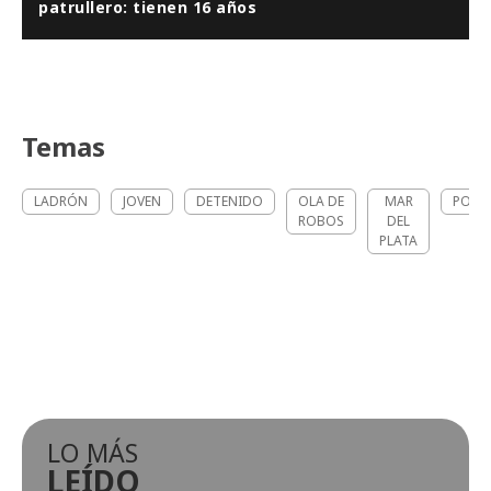
patrullero: tienen 16 años
Temas
LADRÓN
JOVEN
DETENIDO
OLA DE
MAR
POLIC
ROBOS
DEL
PLATA
LO MÁS
LEÍDO