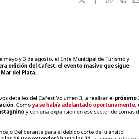
de mayo y 3 de agosto, el Ente Municipal de Turismo y
era edición del Cafest, el evento masivo que sigue
 Mar del Plata
.
os detalles del Cafest Volumen 3, a realizar el
próximo 
ación
. Como
ya se había adelantado oportunamente
, 
astagnino
y con una expansión en ese sector de Lomas 
oncejo Deliberante para el debido corte del tránsito
 las 16 y se extenderá hasta las 21
, aunque ese lapso 