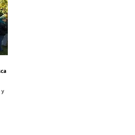
sca
 y