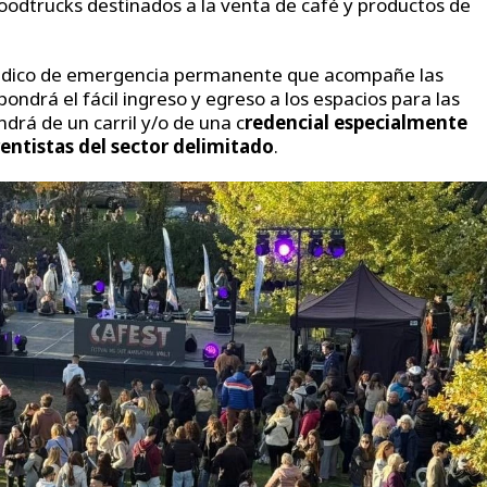
foodtrucks destinados a la venta de café y productos de
médico de emergencia permanente que acompañe las
ondrá el fácil ingreso y egreso a los espacios para las
drá de un carril y/o de una c
redencial especialmente
rentistas del sector delimitado
.