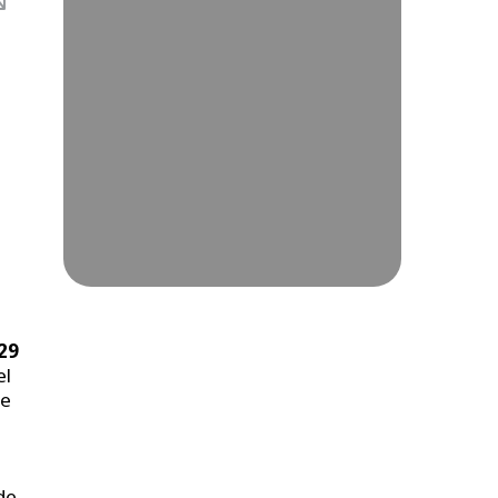
29
el
de
de