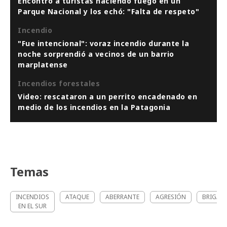
Encontró a turistas haciendo fuego en un
Parque Nacional y los echó: "Falta de respeto"
Incendio
"Fue intencional": voraz incendio durante la
noche sorprendió a vecinos de un barrio
marplatense
Incendios forestales
Video: rescataron a un perrito encadenado en
medio de los incendios en la Patagonia
Temas
INCENDIOS
ATAQUE
ABERRANTE
AGRESIÓN
BRIGAD
EN EL SUR