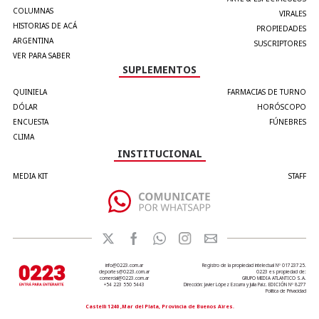
COLUMNAS
VIRALES
HISTORIAS DE ACÁ
PROPIEDADES
ARGENTINA
SUSCRIPTORES
VER PARA SABER
SUPLEMENTOS
QUINIELA
FARMACIAS DE TURNO
DÓLAR
HORÓSCOPO
ENCUESTA
FÚNEBRES
CLIMA
INSTITUCIONAL
MEDIA KIT
STAFF
info@0223.com.ar
Registro de la propiedad intelectual Nº 01723725.
deportes@0223.com.ar
0223 es propiedad de:
comercial@0223.com.ar
GRUPO MEDIA ATLANTICO S.A.
+54 223 550 5443
Dirección: Javier López Ezcurra y Julia Paiz. EDICIÓN Nº 8277
Política de Privacidad
Castelli 1240 ,Mar del Plata, Provincia de Buenos Aires.