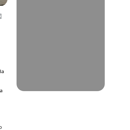
la
ra
o