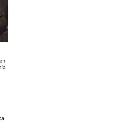
 en
nía
ta