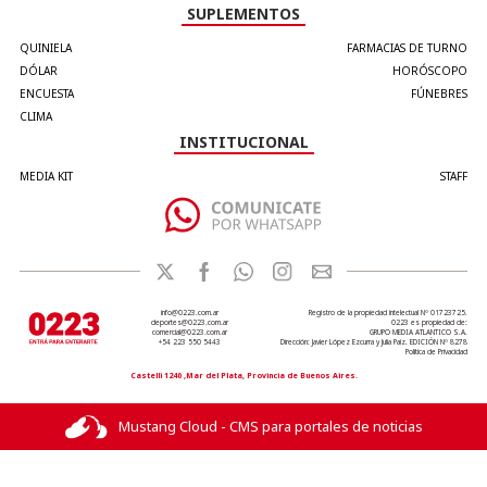
SUPLEMENTOS
QUINIELA
FARMACIAS DE TURNO
DÓLAR
HORÓSCOPO
ENCUESTA
FÚNEBRES
CLIMA
INSTITUCIONAL
MEDIA KIT
STAFF
info@0223.com.ar
Registro de la propiedad intelectual Nº 01723725.
deportes@0223.com.ar
0223 es propiedad de:
comercial@0223.com.ar
GRUPO MEDIA ATLANTICO S.A.
+54 223 550 5443
Dirección: Javier López Ezcurra y Julia Paiz. EDICIÓN Nº 8278
Política de Privacidad
Castelli 1240 ,Mar del Plata, Provincia de Buenos Aires.
Mustang Cloud - CMS para portales de noticias