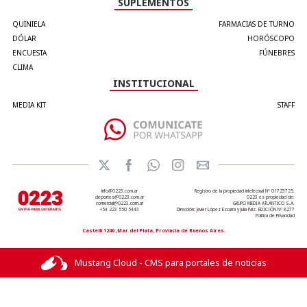
SUPLEMENTOS
QUINIELA
FARMACIAS DE TURNO
DÓLAR
HORÓSCOPO
ENCUESTA
FÚNEBRES
CLIMA
INSTITUCIONAL
MEDIA KIT
STAFF
info@0223.com.ar
Registro de la propiedad intelectual Nº 01723725.
deportes@0223.com.ar
0223 es propiedad de:
comercial@0223.com.ar
GRUPO MEDIA ATLANTICO S.A.
+54 223 550 5443
Dirección: Javier López Ezcurra y Julia Paiz. EDICIÓN Nº 8277
Política de Privacidad
Castelli 1240 ,Mar del Plata, Provincia de Buenos Aires.
Mustang Cloud - CMS para portales de noticias